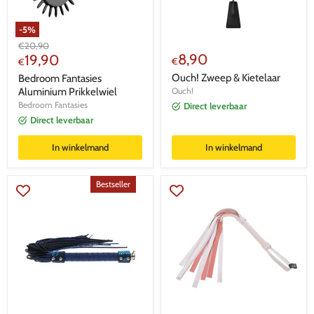
-
5
%
Oorspronkelijke
€
20,90
Huidige
8,90
prijs
19,90
€
€
prijs
Ouch! Zweep & Kietelaar
Bedroom Fantasies
Aluminium Prikkelwiel
Ouch!
Bedroom Fantasies
Direct leverbaar
Direct leverbaar
In winkelmand
In winkelmand
Bestseller