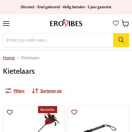
Discreet · Snel geleverd · Veilig betalen · 2 jaar garantie
Menu
Wink
bekijk
Home
Kietelaars
Kietelaars
Filters
Sorteren op
Bestseller