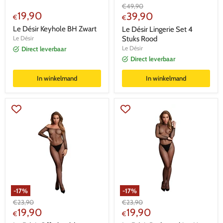
Oorspronkelijke
€
49,90
19,90
Huidige
prijs
39,90
€
€
prijs
Le Désir Keyhole BH Zwart
Le Désir Lingerie Set 4
Le Désir
Stuks Rood
Le Désir
Direct leverbaar
Direct leverbaar
In winkelmand
In winkelmand
-
17
%
-
17
%
Oorspronkelijke
Oorspronkelijke
€
23,90
€
23,90
Huidige
Huidige
prijs
19,90
prijs
19,90
€
€