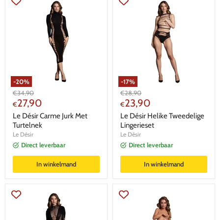
-
20
%
-
17
%
Oorspronkelijke
Oorspronkelijke
€
34,90
€
28,90
Huidige
Huidige
prijs
27,90
prijs
23,90
€
€
prijs
prijs
Le Désir Carme Jurk Met
Le Désir Helike Tweedelige
Turtelnek
Lingerieset
Le Désir
Le Désir
Direct leverbaar
Direct leverbaar
In winkelmand
In winkelmand