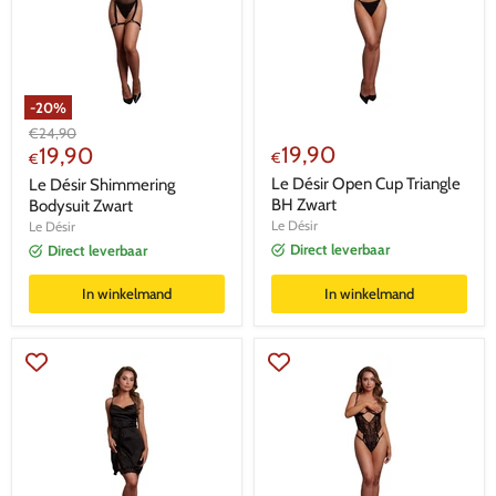
-
20
%
Oorspronkelijke
€
24,90
Huidige
19,90
prijs
19,90
€
€
prijs
Le Désir Open Cup Triangle
Le Désir Shimmering
BH Zwart
Bodysuit Zwart
Le Désir
Le Désir
Direct leverbaar
Direct leverbaar
In winkelmand
In winkelmand