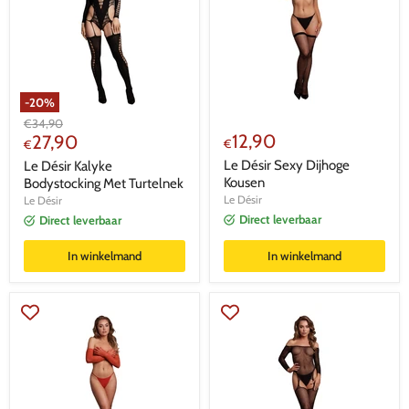
-
20
%
Oorspronkelijke
€
34,90
Huidige
12,90
prijs
27,90
€
€
prijs
Le Désir Sexy Dijhoge
Le Désir Kalyke
Kousen
Bodystocking Met Turtelnek
Le Désir
Le Désir
Direct leverbaar
Direct leverbaar
In winkelmand
In winkelmand