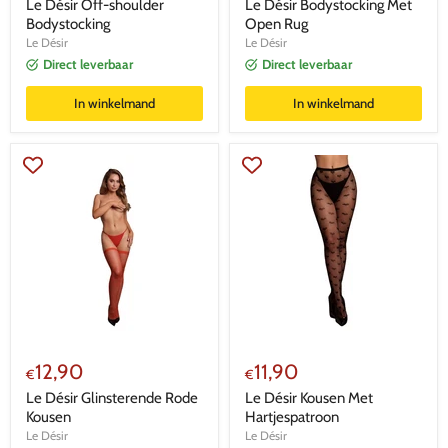
prijs
prijs
Le Désir Off-shoulder
Le Désir Bodystocking Met
Bodystocking
Open Rug
Le Désir
Le Désir
Direct leverbaar
Direct leverbaar
In winkelmand
In winkelmand
12,90
11,90
€
€
Le Désir Glinsterende Rode
Le Désir Kousen Met
Kousen
Hartjespatroon
Le Désir
Le Désir