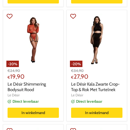
-
20
%
-
20
%
Oorspronkelijke
Oorspronkelijke
€
24,90
€
34,90
Huidige
Huidige
prijs
19,90
prijs
27,90
€
€
prijs
prijs
Le Désir Shimmering
Le Désir Kala Zwarte Crop-
Bodysuit Rood
Top & Rok Met Turtelnek
Le Désir
Le Désir
Direct leverbaar
Direct leverbaar
In winkelmand
In winkelmand