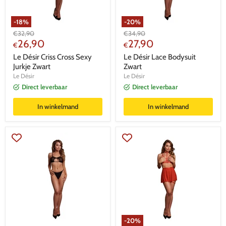
-
18
%
-
20
%
Oorspronkelijke
Oorspronkelijke
€
32,90
€
34,90
Huidige
Huidige
prijs
26,90
prijs
27,90
€
€
prijs
prijs
Le Désir Criss Cross Sexy
Le Désir Lace Bodysuit
Jurkje Zwart
Zwart
Le Désir
Le Désir
Direct leverbaar
Direct leverbaar
In winkelmand
In winkelmand
-
20
%