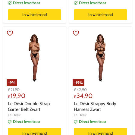
Direct leverbaar
Direct leverbaar
In winkelmand
In winkelmand
-
9
%
-
19
%
Oorspronkelijke
Oorspronkelijke
€
21,90
€
42,90
Huidige
Huidige
prijs
19,90
prijs
34,90
€
€
prijs
prijs
Le Désir Double Strap
Le Désir Strappy Body
Garter Belt Zwart
Harness Zwart
Le Désir
Le Désir
Direct leverbaar
Direct leverbaar
In winkelmand
In winkelmand