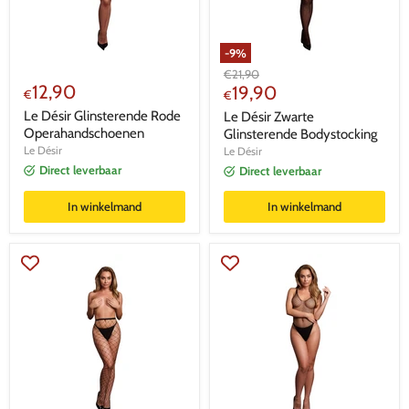
-
9
%
Oorspronkelijke
€
21,90
12,90
Huidige
prijs
19,90
€
€
prijs
Le Désir Glinsterende Rode
Le Désir Zwarte
Operahandschoenen
Glinsterende Bodystocking
Le Désir
Le Désir
Direct leverbaar
Direct leverbaar
In winkelmand
In winkelmand