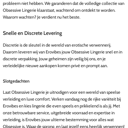
probleem niet hebben. We garanderen dat de volledige collectie van
Obsessive Lingerie klaarstaat, wachtend om ontdekt te worden.
Waarom wachten? Je verdient nu het beste.
Snelle en Discrete Levering
Discretie is de sleutel in de wereld van erotische verwennerij.
Daarom leveren wij van Erovibes jouw Obsessive Lingerie snel en in
discrete verpakking. Jouw geheimen zijn veilig bij ons, en je
verleidelijke nieuwe aankopen komen privé en prompt aan.
Slotgedachten
Laat Obsessive Lingerie je uitnodigen voor een wereld van speelse
verleiding en luxe comfort. Verken vandaag nog de rijke variëteit bij
Erovibes en kies lingerie die even speels en prikkelend is als jij. Met
onze betrouwbare service, uitgebreide voorraad en expertise in
verleiding, is Erovibes jouw ultieme bestemming voor alles wat
Obsessive is. Waag de sprong, en laat jezelf eens heerlijk verwennen!