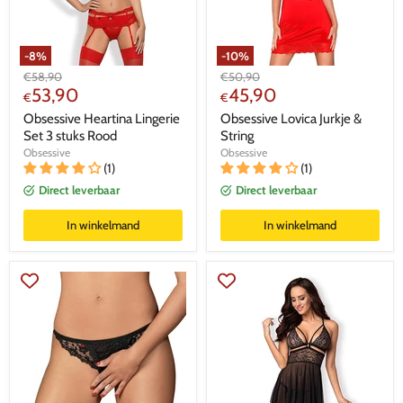
-
8
%
-
10
%
Oorspronkelijke
Oorspronkelijke
€
58,90
€
50,90
Huidige
Huidige
prijs
53,90
prijs
45,90
€
€
prijs
prijs
Obsessive Heartina Lingerie
Obsessive Lovica Jurkje &
Set 3 stuks Rood
String
Obsessive
Obsessive
(1)
(1)
Direct leverbaar
Direct leverbaar
In winkelmand
In winkelmand