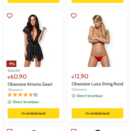
-
9
%
Oorspronkelijke
€
66,90
Huidige
12,90
prijs
60,90
€
€
prijs
Obsessive Luiza String Rood
Obsessive Kimono Zwart
Obsessive
Obsessive
(1)
Direct leverbaar
Direct leverbaar
In winkelmand
In winkelmand