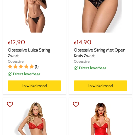
12,90
14,90
€
€
Obsessive Luiza String
Obsessive String Met Open
Zwart
Kruis Zwart
Obsessive
Obsessive
(1)
Direct leverbaar
Direct leverbaar
In winkelmand
In winkelmand