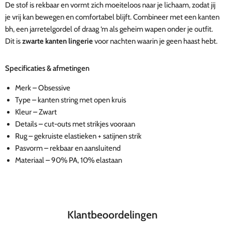
De stof is rekbaar en vormt zich moeiteloos naar je lichaam, zodat jij
je vrij kan bewegen en comfortabel blijft. Combineer met een kanten
bh, een jarretelgordel of draag ‘m als geheim wapen onder je outfit.
Dit is
zwarte kanten lingerie
voor nachten waarin je geen haast hebt.
Specificaties & afmetingen
Merk – Obsessive
Type – kanten string met open kruis
Kleur – Zwart
Details – cut-outs met strikjes vooraan
Rug – gekruiste elastieken + satijnen strik
Pasvorm – rekbaar en aansluitend
Materiaal – 90% PA, 10% elastaan
Klantbeoordelingen