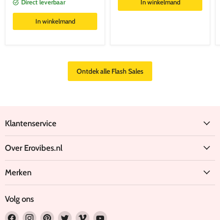
Direct leverbaar
In winkelmand
In winkelmand
Ontdek alle Flash Sales
Klantenservice
Over Erovibes.nl
Merken
Volg ons
Vind
Vind
Vind
Vind
Vind
Vind