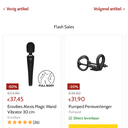
Vorig artikel
Volgend artikel
Flash Sales
-
50
%
-
20
%
Oorspronkelijke
Oorspronkelijke
€
74,90
€
39,90
Huidige
Huidige
prijs
37,45
prijs
31,90
€
€
prijs
prijs
Erovibes Alexis Magic Wand
Pumped Penisverlenger
Vibrator 30 cm
Pumped
Erovibes
Direct leverbaar
(26)