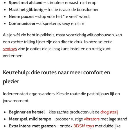
Speel met afstand
– stimuleer ernaast, niet erop
Maak het glibberig
– frictie is vaak de boosdoener
Neem pauzes
– stop vóór het “te veel” wordt
Communiceer
– afspreken is sexy én slim
Als je wél zin hebt in prikkels, maar voorzichtig wilt opbouwen, kan
een zachte trilling fijner zijn dan directe druk. In onze selectie
sextoys
vind je opties die je laag kunt instellen en rustig kunt
verkennen.
Keuzehulp: drie routes naar meer comfort en
plezier
Iedereen start ergens anders. Kies de route die past bij jouw lijf en
jouw moment.
Beginner en herstel
– kies zachte producten uit de
drogisterij
Meer spel, mild tempo
– probeer rustige
vibrators
met lage stand
Extra intens, met grenzen
– ontdek
BDSM toys
met duidelijke