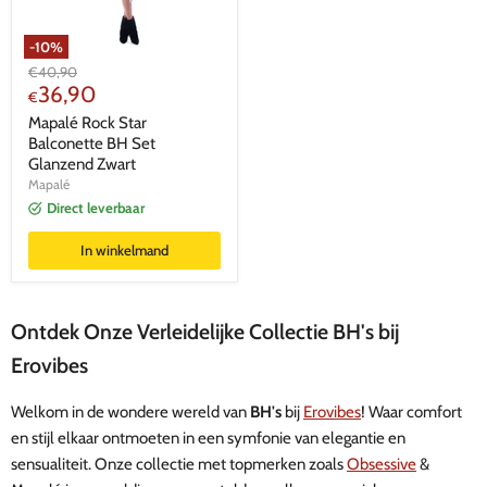
-
10
%
Oorspronkelijke
€
40,90
Huidige
prijs
36,90
€
prijs
Mapalé Rock Star
Balconette BH Set
Glanzend Zwart
Mapalé
Direct leverbaar
In winkelmand
Ontdek Onze Verleidelijke Collectie BH's bij
Erovibes
Welkom in de wondere wereld van
BH's
bij
Erovibes
! Waar comfort
en stijl elkaar ontmoeten in een symfonie van elegantie en
sensualiteit. Onze collectie met topmerken zoals
Obsessive
&