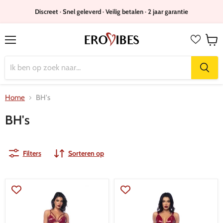
Discreet · Snel geleverd · Veilig betalen · 2 jaar garantie
Menu
Wink
bekijk
Home
BH's
BH's
Filters
Sorteren op