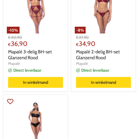
-
10
%
-
8
%
Oorspronkelijke
Oorspronkelijke
€
40,90
€
37,90
Huidige
Huidige
prijs
36,90
prijs
34,90
€
€
prijs
prijs
Mapalé 3-delig BH-set
Mapalé 2-delig BH-set
Glanzend Rood
Glanzend Rood
Mapalé
Mapalé
Direct leverbaar
Direct leverbaar
In winkelmand
In winkelmand